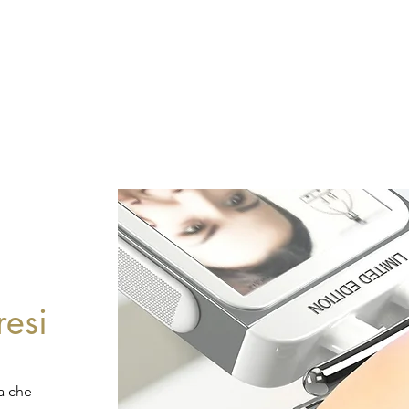
resi
a che