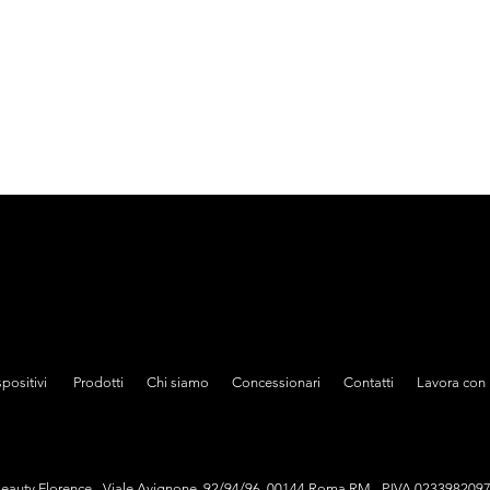
spositivi Prodotti Chi siamo Concessionari Contatti Lavora con 
eauty Florence - Viale Avignone, 92/94/96, 00144 Roma RM - P.IVA 023398209