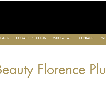
EVICES
COSMETIC PRODUCTS
WHO WE ARE
CONTACTS
WO
CES
COSMETIC PRODUCTS
WHO WE ARE
CONTA
Beauty Florence Plu