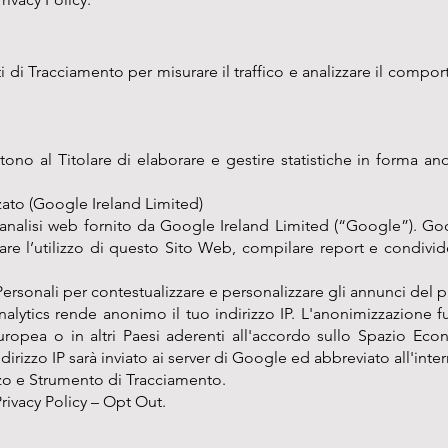
 di Tracciamento per misurare il traffico e analizzare il compor
tono al Titolare di elaborare e gestire statistiche in forma an
ato (Google Ireland Limited)
analisi web fornito da Google Ireland Limited (“Google”). Googl
re l’utilizzo di questo Sito Web, compilare report e condividerl
Personali per contestualizzare e personalizzare gli annunci del 
lytics rende anonimo il tuo indirizzo IP. L'anonimizzazione f
ropea o in altri Paesi aderenti all'accordo sullo Spazio Eco
ndirizzo IP sarà inviato ai server di Google ed abbreviato all'inter
lizzo e Strumento di Tracciamento.
rivacy Policy
–
Opt Out
.