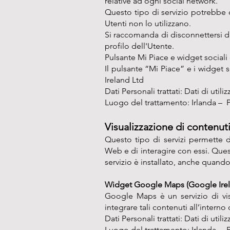
relative ad ogni social network.
Questo tipo di servizio potrebbe c
Utenti non lo utilizzano.
Si raccomanda di disconnettersi dai
profilo dell'Utente.
Pulsante Mi Piace e widget social
Il pulsante “Mi Piace” e i widget 
Ireland Ltd
Dati Personali trattati: Dati di uti
Luogo del trattamento: Irlanda –
P
Visualizzazione di contenut
Questo tipo di servizi permette d
Web e di interagire con essi. Ques
servizio è installato, anche quando 
Widget Google Maps (Google Irel
Google Maps è un servizio di vi
integrare tali contenuti all’interno
Dati Personali trattati: Dati di uti
Luogo del trattamento: Irlanda –
P