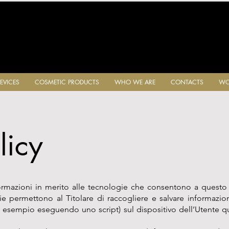
EVICES
COSMETIC PRODUCTS
WHO WE ARE
CONTACTS
WO
licy
mazioni in merito alle tecnologie che consentono a questo 
gie permettono al Titolare di raccogliere e salvare informazion
per esempio eseguendo uno script) sul dispositivo dell’Utente 