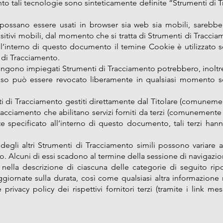
o tali tecnologie sono sinteticamente definite “Strumenti di Tr
ossano essere usati in browser sia web sia mobili, sarebbe 
sitivi mobili, dal momento che si tratta di Strumenti di Tracci
l’interno di questo documento il temine Cookie è utilizzato 
 di Tracciamento.
 vengono impiegati Strumenti di Tracciamento potrebbero, inoltre
sso può essere revocato liberamente in qualsiasi momento s
i di Tracciamento gestiti direttamente dal Titolare (comuneme
racciamento che abilitano servizi forniti da terzi (comunemente
e specificato all’interno di questo documento, tali terzi hann
egli altri Strumenti di Tracciamento simili possono variare
zo. Alcuni di essi scadono al termine della sessione di navigazio
nella descrizione di ciascuna delle categorie di seguito rip
giornate sulla durata, così come qualsiasi altra informazione ri
privacy policy dei rispettivi fornitori terzi (tramite i link me