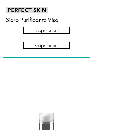
PERFECT SKIN
Siero Purificante Viso
Scopri di più
Scopri di più