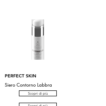
PERFECT SKIN
Siero Contorno Labbra
Scopri di più
Scopri di più