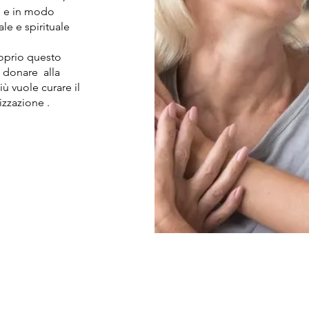
te e in modo
ale e spirituale
roprio questo
i donare alla
 vuole curare il
izzazione .