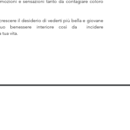
 emozioni e sensazioni tanto da contagiare coloro
crescere il desiderio di vederti più bella e giovane
 tuo benessere interiore così da incidere
 tua vita.
I
LAVORA CON NOI
DOWNLOAD