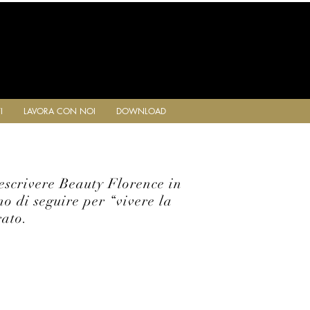
I
LAVORA CON NOI
DOWNLOAD
descrivere Beauty Florence in
o di seguire per “vivere la
rato.