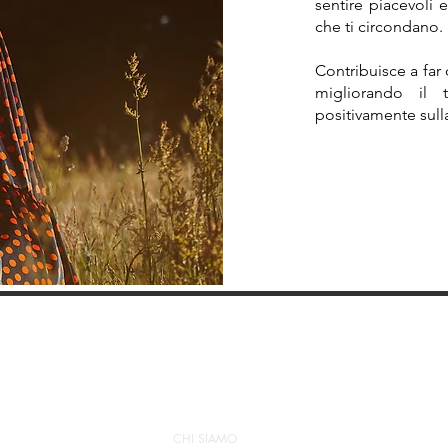
sentire piacevoli
che ti circondano.
Contribuisce a far 
migliorando il
positivamente sulla
PRODOTTI COSMETICI
CHI SIAMO
CONCESSIONARI
CONTATT