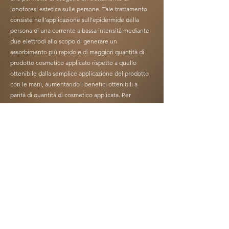
ionoforesi estetica sulle persone. Tale trattamento
consiste nell’applicazione sull’epidermide della
persona di una corrente a bassa intensità mediante
due elettrodi allo scopo di generare un
assorbimento più rapido e di maggiori quantità di
prodotto cosmetico applicato rispetto a quello
ottenibile dalla semplice applicazione del prodotto
con le mani, aumentando i benefici ottenibili a
parità di quantità di cosmetico applicata. Per
eseguire tale applicazione è necessario che i due
elettrodi curvi presenti alla sommità del dispositivo
appoggino contemporaneamente nella zona da
trattare. Beauty Florence Plus permette di generare
durante il trattamento anche delle micro-vibrazioni
le quali conferiscono una sensazione piacevole,
procurando un leggero massaggio. Beauty Florence
Plus è di semplice utilizzo in quanto preimpostato
con programmi ad accesso rapido. Il dispositivo va
usato appoggiando entrambi gli elettrodi presenti
sulla parte superiore del dispositivo stesso sul corpo
o viso da trattare.