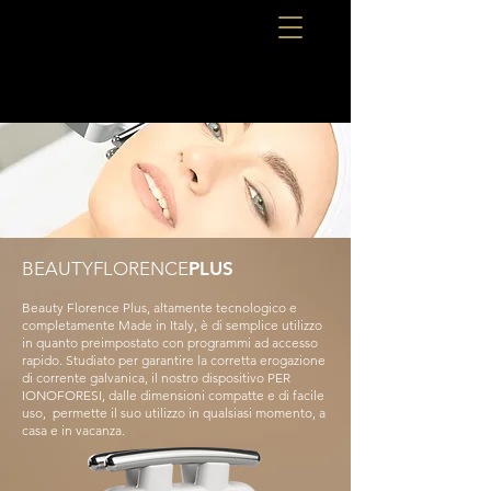
BEAUTYFLORENCE
PLUS
Beauty Florence Plus, altamente tecnologico e
completamente Made in Italy, è di semplice utilizzo
in quanto preimpostato con programmi ad accesso
rapido. Studiato per garantire la corretta erogazione
di corrente galvanica, il nostro dispositivo PER
IONOFORESI, dalle dimensioni compatte e di facile
uso, permette il suo utilizzo in qualsiasi momento, a
casa e in vacanza.