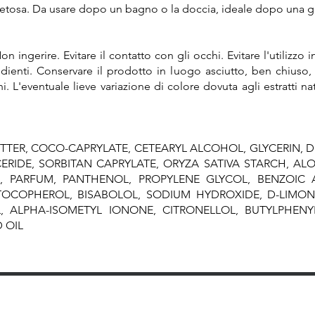
e setosa. Da usare dopo un bagno o la doccia, ideale dopo una gi
ingerire. Evitare il contatto con gli occhi. Evitare l'utilizzo in
dienti. Conservare il prodotto in luogo asciutto, ben chiuso, 
. L'eventuale lieve variazione di colore dovuta agli estratti na
TER, COCO-CAPRYLATE, CETEARYL ALCOHOL, GLYCERIN, D
CERIDE, SORBITAN CAPRYLATE, ORYZA SATIVA STARCH, AL
S, PARFUM, PANTHENOL, PROPYLENE GLYCOL, BENZOIC 
OCOPHEROL, BISABOLOL, SODIUM HYDROXIDE, D-LIMON
L, ALPHA-ISOMETYL IONONE, CITRONELLOL, BUTYLPHEN
 OIL