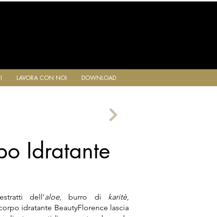
I
LAVORA CON NOI
DOWNLOAD
o Idratante
stratti dell'
aloe
, burro di
karitè
,
 corpo idratante BeautyFlorence lascia