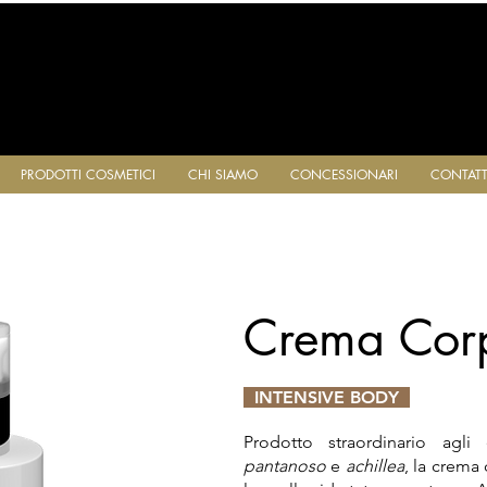
PRODOTTI COSMETICI
CHI SIAMO
CONCESSIONARI
CONTATT
Crema Corp
INTENSIVE BODY
Prodotto straordinario agli e
pantanoso
e
achillea
, la crema